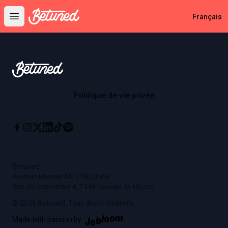
Betuned
Français
Open main menu
Footer
Betuned
Politique de vie privée
Instagram
X
Linkedin
Tiktok
Spotify
Facebook
Betuned
Avenue Hamoir 24, 1180 Uccle
Rue de Rodeuhaie 4, 1348 Louvain-la-Neuve
© 2026 Betuned. Tous droits réservés.
Jobloom
Made with passion by