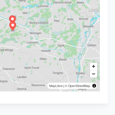
MapLibre
|
© OpenStreetMap