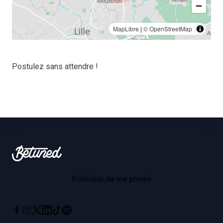
MapLibre
|
© OpenStreetMap
Postulez sans attendre !
Footer
Betuned
Politique de vie privée
Instagram
X
Linkedin
Tiktok
Spotify
Facebook