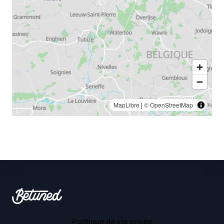
MapLibre
|
© OpenStreetMap
Footer
Betuned
Politique de vie privée