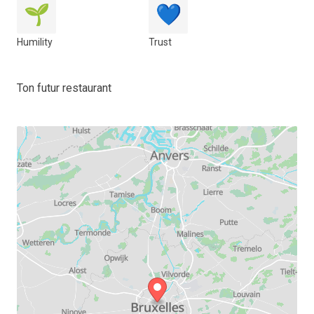
🌱
💙
Humility
Trust
Ton futur restaurant