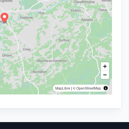
MapLibre
|
© OpenStreetMap