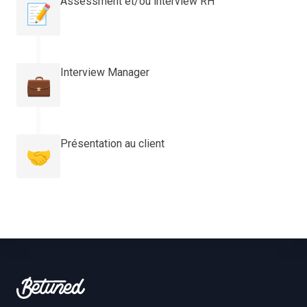
Assessment et/ou interview RH
📝
Interview Manager
💼
Présentation au client
🤝
Footer
Betuned