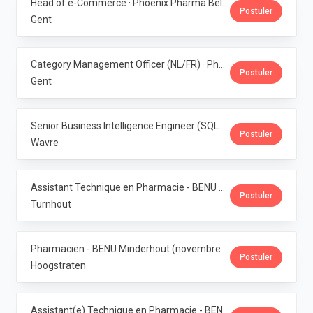
Head of e-Commerce · Phoenix Pharma Belgium
Postuler
Gent
Category Management Officer (NL/FR) · Phoenix Pharma Belgium
Postuler
Gent
Senior Business Intelligence Engineer (SQL Server / Qlik Sense) · Phoenix Pharma Belgium
Postuler
Wavre
Assistant Technique en Pharmacie - BENU Turnhout Graatakker (Temps partiel) · Phoenix Pharma Belgium
Postuler
Turnhout
Pharmacien - BENU Minderhout (novembre à février 2027) - 33h/semaine · Phoenix Pharma Belgium
Postuler
Hoogstraten
Assistant(e) Technique en Pharmacie - BENU Minderhout (27h/semaine) · Phoenix Pharma Belgium