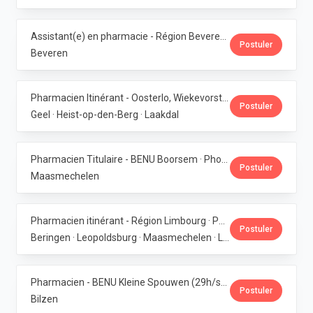
Assistant(e) en pharmacie - Région Beveren · Phoenix Pharma Belgium
Postuler
Beveren
Pharmacien Itinérant - Oosterlo, Wiekevorst & Veerle · Phoenix Pharma Belgium
Postuler
Geel · Heist-op-den-Berg · Laakdal
Pharmacien Titulaire - BENU Boorsem · Phoenix Pharma Belgium
Postuler
Maasmechelen
Pharmacien itinérant - Région Limbourg · Phoenix Pharma Belgium
Postuler
Beringen · Leopoldsburg · Maasmechelen · Lanaken · Bilzen
Pharmacien - BENU Kleine Spouwen (29h/semaine) · Phoenix Pharma Belgium
Postuler
Bilzen