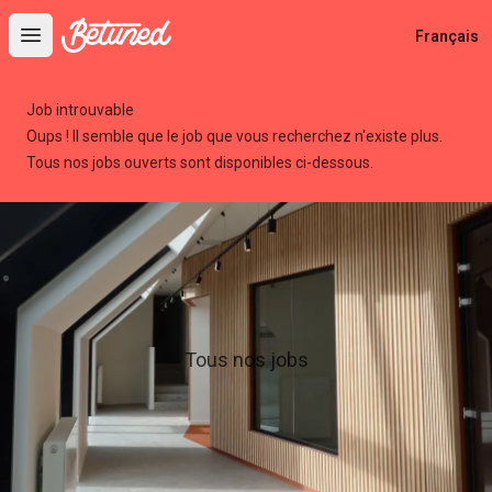
Betuned
Français
Open main menu
Job introuvable
Oups ! Il semble que le job que vous recherchez n'existe plus.
Tous nos jobs ouverts sont disponibles ci-dessous.
Tous nos jobs