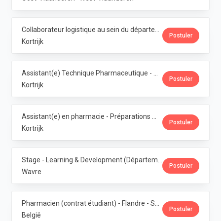
Collaborateur logistique au sein du département de production (PMI) · Phoenix Pharma Belgium
Postuler
Kortrijk
Assistant(e) Technique Pharmaceutique - Administration & Service Clientèle · Phoenix Pharma Belgium
Postuler
Kortrijk
Assistant(e) en pharmacie - Préparations magistrales · Phoenix Pharma Belgium
Postuler
Kortrijk
Stage - Learning & Development (Département RH) · Phoenix Pharma Belgium
Postuler
Wavre
Pharmacien (contrat étudiant) - Flandre - Samedis · Phoenix Pharma Belgium
Postuler
België