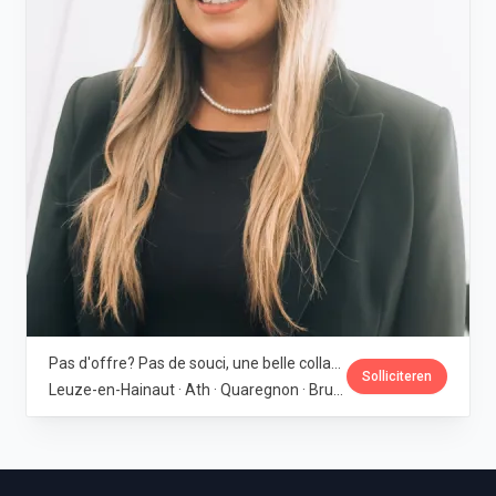
Pas d'offre? Pas de souci, une belle collaboration peut toujours commencer! (H/F/X) · DAP
Solliciteren
Leuze-en-Hainaut · Ath · Quaregnon · Bruxelles · Montigny-le-Tilleul · Manage · Rhode-Saint-Genèse · Alost · Chièvres · Flémalle · Eupen
Footer