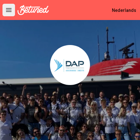
Betuned
Nederlands
Open main menu
Ga aan de slag bij DAP, de eerste solidaire
verzekeringsmakelaar
Hier staan je talenten en persoonlijke ontwikkeling
centraal in een professioneel avontuur waarbijeen
menselijke aanpak, dynamiek en teamgeest het verschil