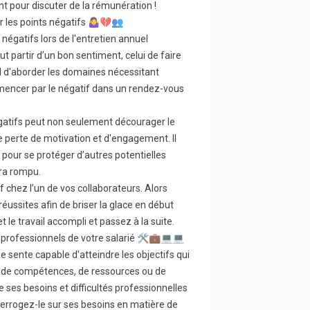
ent pour discuter de la rémunération !
les points négatifs 🤷‍♀️💔👥
négatifs lors de l'entretien annuel
t partir d’un bon sentiment, celui de faire
cial d'aborder les domaines nécessitant
encer par le négatif dans un rendez-vous
gatifs peut non seulement décourager le
e perte de motivation et d'engagement. Il
 pour se protéger d’autres potentielles
era rompu.
f chez l’un de vos collaborateurs. Alors
éussites afin de briser la glace en début
t le travail accompli et passez à la suite.
is professionnels de votre salarié 🛠️💼💻💻
se sente capable d'atteindre les objectifs qui
es de compétences, de ressources ou de
 ses besoins et difficultés professionnelles
nterrogez-le sur ses besoins en matière de