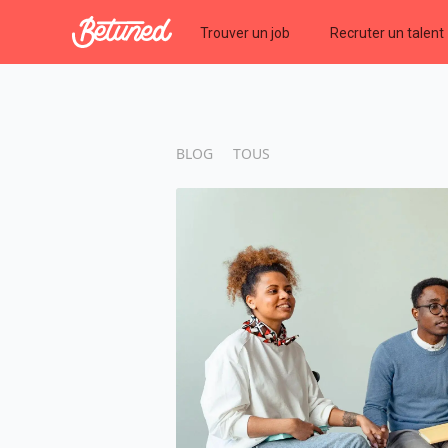
Betuned
Trouver un job
Recruter un talent
BLOG
TOUS