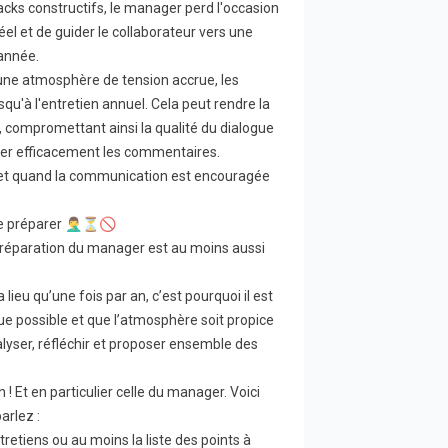
cks constructifs, le manager perd l'occasion
l et de guider le collaborateur vers une
'année.
une atmosphère de tension accrue, les
u'à l'entretien annuel. Cela peut rendre la
, compromettant ainsi la qualité du dialogue
iler efficacement les commentaires.
e et quand la communication est encouragée
e préparer 🤦‍♂️⏳🚫
 préparation du manager est au moins aussi
 lieu qu’une fois par an, c’est pourquoi il est
 que possible et que l’atmosphère soit propice
alyser, réfléchir et proposer ensemble des
 ! Et en particulier celle du manager. Voici
arlez :
retiens ou au moins la liste des points à