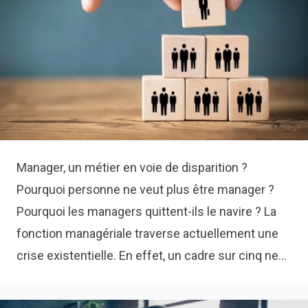
Manager, un métier en voie de disparition ?
Pourquoi personne ne veut plus être manager ? Pourquoi les managers quittent-ils le navire ? La fonction managériale traverse actuellement une crise existentielle. En effet, un cadre sur cinq ne souhaite plus exercer de fonction d'encadrement, et ce chiffre monte à 70% chez les salariés qui ne veulent jamais devenir manager. Ces tendances sont encore plus prononcées chez la nouvelle génération, la fameuse Gen Z. Vous pourriez penser que vos offres d'emploi, parsemées de mots tels que "leadership", "coordination", "encadrement", ou de phrases comme "vous recruterez votre propre équipe", attirent davantage de talents. Mais en réalité, ce n'est pas si sûr. 👍 Pour ma génération, arrivée sur le marché du travail au début des années 2000, le management était perçu comme un objectif, un Graal, un accomplissement. Cependant, les vocations managériales se font de plus en plus rares. Pourquoi une telle indifférence, une telle désaffection pour le management d’équipe ? Comment l’imaginaire représentatif des jeunes cadres a-t-il pu en arriver là ? Et surtout, comment (re)donner envie pour les rôles d’encadrement en entreprise ? Quatre raisons pour lesquelles devenir manager ne fait plus autant rêver qu’avant 1. Une surcharge de travail et le poids des responsabilités Le rôle de manager est de plus en plus perçu comme stressant, principalement en raison de l'accélération du changement dans le contexte économique. Nous évoluons désormais dans un environnement VICA (Volatile, Incertain, Complexe et Ambigu), ce qui peut susciter des inquiétudes légitimes. → Concrètement, la pertinence des décisions stratégiques prises par un manager aujourd'hui n'est plus garantie. Les données et les situations peuvent évoluer rapidement, comme nous l'avons vu avec la crise du Covid et l'introduction de l'IA dans le monde professionnel. La gestion des équipes exige également des compétences en communication et en gestion des conflits, ce qui peut être source de stress pour ceux qui ne se sentent pas à l'aise dans ces domaines. 😥 L'ensemble de ces facteurs peut amener certains salariés à renoncer à des postes de management au profit de rôles moins exposés et moins contraignants, en attendant des jours meilleur s. 2 - L'autonomie des collaborateurs Les pratiques de travail évoluent vers des modèles moins hiérarchiques, où la décision n'est plus uniquement entre les mains des responsables, mais partagée de manière horizontale et transversale. On parle de désilotage des départements au sein d’une entreprise, d’équipes pluridisciplinaires. → Aux avants postes de cette mutation profonde, les équipes de développement informatique qui utilisent des méthodologies de type “agile”, et pour lesquelles les managers sont devenus des Scrum Masters, c’est-à-dire des facilitateurs plutôt que des donneurs d’ordre. Cette approche offre aux collaborateurs une plus grande liberté, sans la contrainte de devoir superviser les autres. Cette autonomie accrue leur permet de prendre des décisions plus facilement. Cependant, cette liberté peut parfois être un obstacle à leur engagement et à leur motivation, car elle peut entraîner une certaine distance et un sentiment de perte de lien avec l'équipe et l'entreprise. “Le télétravail a entamé la notion d’appartenance à l’entreprise, et poussé vers l’individualisme”, François Dupuy, sociologue du travail. 3 - La remise en question de l'image du métier de manager et de son prestige Traditionnellement perçu comme prestigieux, le rôle de manager est également associé à des responsabilités et un niveau de stress élevé. Cependant, les attentes vis-à-vis du travail ont considérablement évolué. En 2024, tant les collaborateurs que les managers recherchent des postes offrant un meilleur équilibre entre vie professionnelle et personnelle. Ils sont moins enclins à sacrifier leur bien-être et leur qualité de vie pour gravir les échelons hiérarchiques. → Cette transformation des attentes peut expliquer la baisse d'attrait pour les rôles de management. En effet, ces postes ne répondent pas toujours aux nouvelles priorités des travailleurs, axées sur le bien-être, l'équilibre et l'épanouissement au travail. Cette évolution de la perception du métier de manager reflète une prise de conscience plus générale de l'importance de la santé mentale et du bien-être dans l'environnement professionnel. 4 - La fidélisation par le management au sein des entreprises Le concept de carrière ne se limite plus à l'évolution dans la hiérarchie ou au maintien dans le même domaine d'activité. Brandir la carotte du management d'équipe est moins efficace qu'auparavant. Avec moins de carrières linéaires, les parcours professionnels suivent des chemins plus variés, influencés par des facteurs tels qu'internet et l'entrepreneuriat. Cette tendance s'est accentuée pendant la crise sanitaire, où de nombreux collaborateurs et managers ont décidé de changer de voie pour trouver une meilleure adéquation entre leurs valeurs personnelles et leur travail. → De nombreuses personnes recherchent désormais plus de sens dans leur travail, ce qui les amène à envisager des reconversions professionnelles. Certaines préfèrent même se mettre à leur compte plutôt que de gérer une équipe. 5 - L’attente de reconnaissance non satisfaite Durant la période du Covid-19, les managers ont consenti à des efforts considérables pour adapter le mode de travail, tant le leur que celui de leur équipe, au travail à distance. Malgré ces investissements, nombre d'entre eux ont le sentiment de ne pas être suffisamment reconnus pour leurs contributions. En effet, la gestion du travail à distance s'est ajoutée à leurs responsabilités existantes, générant ainsi une charge de travail accrue et de nouveaux défis à surmonter. → Cette situation peut engendrer chez les managers un sentiment d'injustice et de démotivation, les amenant à exprimer un besoin accru de reconnaissance et de soutien dans leurs efforts. Il faut “associer les managers aux réflexions stratégiques, plutôt que de les cantonner à un rôle de passe-plat. Il s’agit aussi de redonner à leur fonction ses lettres de noblesse, et d’en faire des acteurs de la transformation de l’entreprise” Camille Clausier, consultante RH. 7 idées pour redonner l’envie d’avoir envie de manager en entreprise Le management est un pilier essentiel du succès d'une entreprise. Attirer et fidéliser des talents à ce poste est donc un enjeu crucial. Mais comment donner envie aux salariés de franchir le pas et d'endosser ce rôle aux multiples responsabilités ? Identifiez les signes précurseurs chez vos managers → Soyez attentifs aux signes physiques, psychologiques et émotionnels d'épuisement chez vos managers avant que la situation ne devienne critique. Offrez un soutien opérationnel à vos managers → Rien de plus bénéfique que des collègues qui comprennent le contexte pour soutenir d'autres managers. Établissez donc une communauté managériale solide au sein de l’entreprise pour favoriser le lien social et éviter le sentiment d'isolement. En effet, eux aussi peuvent ressentir cette sensation d'être seuls. « Des entreprises généralisent aussi le Codev (codéveloppement professionnel), un outil de résolution des problèmes basé sur l’intelligence collective. Un manager peut l’activer à tout moment, quand il en a besoin, face à une situation complexe, en interrogeant un collègue » André Turba - Directeur Général Oresys Formation et développement → Devenir manager ne s'improvise pas, cela s’apprend. Il est essentiel de proposer aux candidats un accompagnement personnalisé pour les préparer à ce nouveau rôle. Cela peut prendre la forme de formations en management et leadership, de programmes de mentorat, de coaching individuel ou de mise en situation progressive. L'objectif est de leur donner les outils et les compétences nécessaires pour réussir dans leur nouvelle fonction. Comprendre les motivations individuelles → Tout le monde n’a pas envie d’être calife à la place du calife. Certains recherchent de nouveaux défis et une évolution de carrière, tandis que d'autres aspirent à développer une expertise ou à avoir un impact plus important au sein de leur équipe. Il est important de cerner les aspirations individuelles pour proposer des trajectoires professionnelles cohérentes. Flexibilité et équilibre vie professionnelle-vie personnelle → Flexibilité et équilibre vie professionnelle-vie personnelle → Proposez des organisations de travail flexibles qui permettent aux managers de concilier plus facilement leur vie professionnelle et personnelle. Cela peut inclure du télétravail, des horaires flexibles ou des congés payés supplémentaires. Veillez à ce qu’ils maintiennent un équilibre entre vie professionnelle et vie personnelle en les aidant aussi à exercer leur droit à la déconnexion Communiquer sur les opportunités de carrière pour susciter les vocations plutôt que de les imposer → Il est important de communiquer clairement sur les opportunités de carrière offertes aux managers au sein de l'entreprise. Cela peut se faire par le partage d'expériences de managers, la présentation des différents parcours possibles et la mise en avant des perspectives d'évolution. En informant les salariés sur les possibilités qui s'offrent à eux, l'entreprise suscite leur intérêt et les encourage à envisager une carrière managériale. Proposer de tester la fonction de manager ? → Proposer des périodes d'essai pour le rôle de manager peut être une solution efficace pour attirer de nouveaux talents et motiver les collaborateurs actuels. Cette approche permet aux employés de découvrir les responsabilités et les défis du management, tout en offrant à l'entreprise la possibilité d'évaluer leurs compétences et leur potentiel. Cela peut également contribuer à réduire le sentiment de risque et d'engagement à long terme associé au passage à un poste de management. Vous souhaitez prendre une longueur d'avance sur vos concurrents et optimiser votre processus de recrutement ? Betuned vous accompagne avec : 