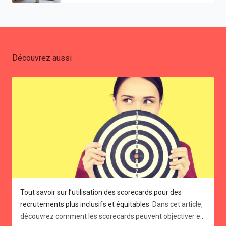
domaines les moins familiers pour elles.
Écouter l'épisode sur Spotify ou sur Apple
Music . 💌 Abonnez-vous à notre newsletter
pour être tenu au courant de toutes nos
publications et rejoindre notre communauté
Découvrez aussi
d’experts RH 📢 Découvrez tous les services
Betuned : prendre rendez-vous Vous pouvez
aussi nous contacter : amelie@betuned.be ou
0474548989
Tout savoir sur l’utilisation des scorecards pour des
recrutements plus inclusifs et équitables
Dans cet article, découvrez comment les scorecards peuvent objectiver et accélérer vos recrutements tout en favorisant l'inclusion et la diversité. La scorecard est un outil de recrutement qui permet une évaluation objective et donc en théorie plus juste des candidats pour un poste donné. Il s'agit tout simplement d'un tableau à plusieurs entrées ou d'une liste qui facilite l'analyse des profils des candidats pendant et après la phase d'entretien et qui aide à prendre la décision finale d'embauche. Dans cet article vous apprendrez : Ce qu'est une scorecard et ce qu'elle contient Pourquoi c'est un outil précieux pour objectiver et accélérer vos recrutements Les bonnes pratiques pour construire une scorecard et améliorer votre processus de recrutement 34% des entreprises utilisent des scorecards pour leurs recrutements. Dans le secteur de la tech, ce chiffre monte à 56% (SHRM 2022) Qu'est-ce qu'une scorecard ? Il s'agit d'une liste ou d'un tableau, souvent sous forme de document Excel, qui récapitule les compétences et les qualités requises pour réussir dans le poste pour lequel vous recrutez, ainsi que les résultats attendus en termes de performance. Chaque critère fait ensuite l'objet d'une note selon un barème prédéfini. La scorecard est utilisée pendant le processus de recrutement pour évaluer les candidats de manière objective et comparer leurs compétences et leurs expériences. Elle permet également de suivre la performance des employés une fois qu'ils sont en poste, en leur fixant des objectifs clairs et en mesurant leur progression par rapport à ces objectifs. Enfin, la scorecard peut être utilisée pour identifier les besoins de formation et de développement des employés et pour aligner les objectifs individuels avec les objectifs de l'entreprise. 💡 La scorecard représente le document de référence pour vos besoins en recrutement. Elle définit précisément vos besoins, guide votre recherche de candidats et oriente vos entretiens. Ce document est votre allié tout au long du processus de recrutement, vous aidant à avancer dans la bonne direction. On pourrait la comparer à la boussole du recruteur. Pourquoi utiliser une scorecard pour vos recrutements ? L'utilisation d'une scorecard présente plusieurs avantages pour les recruteurs et les entreprises avec en filigrane cette idée de neutralité et d'objectivité introduite au sein du processus de recrutement. Objectivité : la scorecard permet de définir des critères d'évaluation clairs et objectifs, ce qui réduit les biais et les préjugés dans le processus de recrutement. Efficacité : en définissant clairement les attentes et les critères d'évaluation, la scorecard permet de gagner du temps et de l'énergie dans le processus de recrutement. Alignement : la scorecard permet de s'assurer que toutes les parties prenantes (recruteurs, managers, candidats) ont une compréhension commune des attentes et des exigences pour le poste. Amélioration continue : en utilisant une scorecard, vous pouvez mesurer la performance des candidats et identifier les domaines à améliorer dans le processus de recrutement. C’est un excellent outil de feedback sur le long terme. 75% des candidats ont une meilleure opinion des entreprises qui utilisent un processus de recrutement transparent et objectif. (Glassdoor) Comment construire votre première scorecard ? Si vous n’avez jamais utilisé de scorecard, commencez par un poste sur lequel vous recrutez souvent ou qui ne représente pas un immense enjeu. Cela vous permettra de vous rôder par la suite en élaborant des scorecard plus complexes et personnalisés. Pour construire une scorecard efficace, suivez ces quelques étapes : Définissez la mission : commencez par définir clairement la mission du poste, en expliquant en quelques phrases, les objectifs à court et à long terme, les responsabilités clés et les résultats attendus. Les résultats attendus : entre 5 et 10 objectifs mesurables et chiffrés Identifiez les compétences clés : déterminez les compétences nécessaires pour réussir dans le poste. Utilisez des données concrètes et des exemples pour illustrer chaque compétence attendue. Ensuite, passez à l’étape “notation / évaluation” Définissez les critères d'évaluation : pour chaque compétence, définissez des critères d'évaluation clairs et mesurables. Utilisez une échelle de notation (par exemple de 0 à 5) pour faciliter la comparaison entre les candidats. Déterminez les pondérations : attribuez une pondération à chaque critère d'évaluation en fonction de son importance pour le poste. Testez et ajustez : utilisez la scorecard dans votre processus de recrutement et mesurez la performance des candidats. Utilisez les feedbacks pour ajuster la scorecard et améliorer son efficacité. 👍 L’essentiel : La scorecard permet au recruteur de se concentrer sur les critères objectifs définis dans l'offre d'emploi, évitant ainsi d'être influencé par son intuition ou tenté de recruter sur un coup de cœur. Cette approche garantit une évaluation initiale plus impartiale, laissant place à une évaluation plus subjective du "culture fit" ou du "team fit" par la suite. 👍 Au fur et à mesure, vous allez pouvoir ajuster et personnaliser vos propres scorecards. En général, les recruteurs utilisent une scorecard spécifique pour chaque type de poste. Quels sont les avantages de l'utilisation d'une scorecard dans votre processus de recrutement ? Se forcer à définir les vrais besoins pour chaque poste 🎯 Que vous soyez recruteur ou manager, il est essentiel de prendre le temps de réfléchir aux vrais besoins avant d'entamer un processus de recrutement. 💡 La scorecard vous oblige à ne pas négliger cette étape cruciale en vous forçant à définir clairement les compétences et les qualités requises pour réussir dans le poste pour lequel vous recrutez, ainsi que les objectifs et les résultats attendus. Votre mission consiste à analyser en profondeur le poste à pourvoir, en prenant en compte les compétences requises, les diplômes, les soft-skills, les expériences passées avec les parties prenantes et les membres de l'équipe qui accueilleront le nouveau collaborateur. Pour cela, interrogez les membres de l'équipe future et les managers pour obtenir autant de détails que possible sur le profil recherché. Ensuite, réalisez l'exercice suivant : Pouvez-vous décrire en deux ou trois phrases courtes la mission de votre futur collaborateur ? Êtes-vous capable de lister cinq objectifs qu'il doit atteindre ? Quels sont les cinq indicateurs clés de performance (KPI) que vous utiliserez pour évaluer votre prochaine recrue après six mois, un an, deux ans ? Cet exercice vous permettra de définir clairement les attentes pour le poste à pourvoir et de vous assurer que vous recrutez la bonne personne pour le poste. Il vous permettra également de suivre la performance de votre nouveau collaborateur et de l'aider à progresser dans son poste. Recruter de manière impartiale et inclusive 🙈 L'objectif principal de l'utilisation de la scorecard est d'assurer une évaluation juste et objective de tous les candidats. Chaque candidat est évalué selon les mêmes critères, avec une question spécifique pour chaque critère, défini à l'avance dans la scorecard, ce qui permet une comparaison systématique de toutes les réponses. 🔥 La scorecard est devenue un outil essentiel dans de nombreuses entreprises, favorisant l'inclusion et la diversité des équipes. Aux États-Unis, de nombreuses entreprises utilisent systématiquement les scorecards pour se protéger contre les accusations de partialité de la part des candidats, et ainsi promouvoir une culture de travail plus juste et équitable. Par exemple, pour évaluer les compétences d'un responsable d'agence, vous pourriez lui poser les questions suivantes : Comment gérez-vous les performances de votre équipe pour atteindre les objectifs fixés ? Comment assurez-vous la satisfaction et la fidélisation des clients de votre agence ? Quelles stratégies mettez-vous en place pour stimuler la croissance et le développement de votre agence ? Comment gérez-vous les aspects opérationnels et administratifs de votre agence pour garantir son bon fonctionnement au quotidien ? Pour chaque compétence requise, vous devrez inclure une échelle de notation pour évaluer le niveau de maîtrise. Voici un exemple : Gestion d'équipe : 1 (aucune expérience) 2 (débutant) 3 (intermédiaire) 4 (avancé) 5 (expert) → Ensuite, vous pouvez comparer les évaluations de votre scorecard aux résultats des entretiens techniques et aux notes attribuées par les autres membres de l'équipe ayant rencontré le candidat. Renforcer votre marque employeur 💪 Un processus de recrutement bien structuré et transparent renforce la confiance des candidats et contribue à une perception positive de votre entreprise. En adoptant la scorecard, vous montrez l'engagement de votre entreprise envers l'équité et la transparence dans le processus de recrutement. Cela témoigne de votre volonté de donner à tous les candidats des chances égales. De plus, la scorecard constitue un outil précieux pour fournir des feedbacks détaillés et utiles aux candidats à la fin de chaque entretien, renforçant ainsi l'engagement de votre entreprise envers une communication ouverte et constructive. Suivi et développement des collaborateurs 💹 Une fois qu'un collaborateur est intégré avec succès, la scorecard devient un outil essentiel pour assurer un suivi à long terme de son évolution au sein de l'entreprise. → La scorecard est particulièrement utile lors des entretiens annuels d'évaluation, permettant de vérifier si les objectifs fixés ont été atteints et si la mission est correctement exécutée. La scorecard offre ainsi une vision claire de l'évolution et des performances du collaborateur au fil du temps, tant pour le recruteur que pour le manager. De plus, elle permet de se livrer à un auto-feedback occasionnel, en analysant par exemple les raisons du départ d'un collaborateur après six mois ou les raisons pour lesquelles un autre demande une promoti