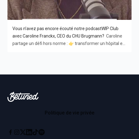
Vous n’avez pas encore écouté notre podcastWIP Club
avec Caroline Franckx, CEO du CHU Brugmann?
Caroline
partage un défi hors norme : 👉 transformer un hôpital en
crise 👉 embarquer 4000 personnes 👉 sans jamais
perdre l’humain Un échange puissant, lucide et inspirant
sur le leadership, la transformation… et la confiance en soi.
À écouter absolument si vous managez, recrutez ou
Footer
entreprenez. 🎙️ L’épisode est disponible sur le site de WIP
club ! Bonne écoute !
Betuned
Politique de vie privée
Instagram
X
Linkedin
Tiktok
Spotify
Facebook