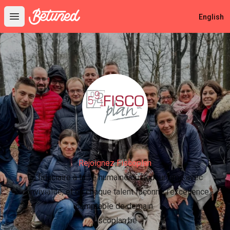
Betuned
English
Open main menu
Rejoignez Fiscoplan
La fiduciaire à taille humaine où rigueur rime avec
convivialité, et où chaque talent façonne l’excellence
comptable de demain.
fiscoplan.be