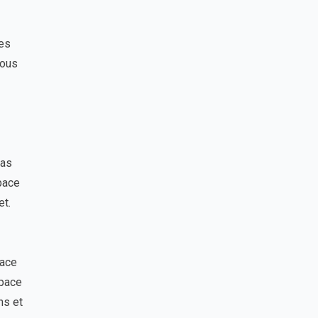
ies
Vous
cas
pace
et.
pace
space
ns et