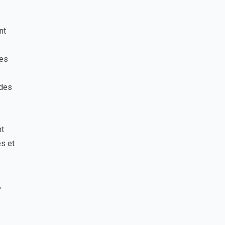
nt
ées
 des
nt
es et
,