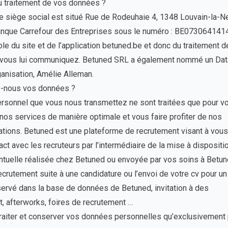
du traitement de vos données ?
e siège social est situé Rue de Rodeuhaie 4, 1348 Louvain-la-N
anque Carrefour des Entreprises sous le numéro : BE0730641414
 du site et de l’application betuned.be et donc du traitement d
 vous lui communiquez. Betuned SRL a également nommé un Dat
anisation, Amélie Alleman.
ns-nous vos données ?
rsonnel que vous nous transmettez ne sont traitées que pour v
nos services de manière optimale et vous faire profiter de nos
ations. Betuned est une plateforme de recrutement visant à vous
ct avec les recruteurs par l’intermédiaire de la mise à dispositi
entuelle réalisée chez Betuned ou envoyée par vos soins à Betun
crutement suite à une candidature ou l’envoi de votre cv pour un
servé dans la base de données de Betuned, invitation à des
 afterworks, foires de recrutement …
traiter et conserver vos données personnelles qu’exclusivement