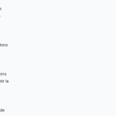
e
s
ttons
pris
ir la
 de