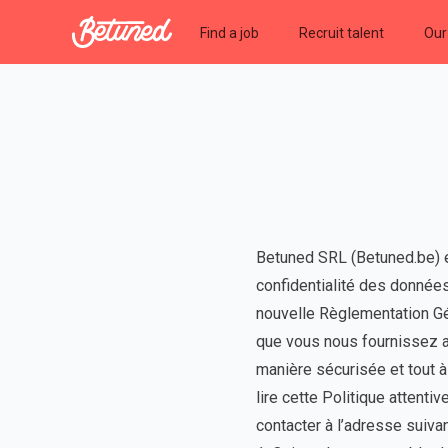
Betuned
Find a job
Recruit talent
Our
Betuned SRL (Betuned.be) e
confidentialité des donnée
nouvelle Règlementation Gé
que vous nous fournissez au
manière sécurisée et tout à 
lire cette Politique attenti
contacter à l’adresse suiva