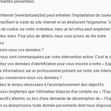
finalités présentées.
e Internet (www.betuned.be) peut entraîner l'implantation de cook
implifient la visite du site Internet et en améliorent l'ergonomie. 
on du cookie sur votre ordinateur, mais un tel refus peut empêcher
des sites. Pour plus de détails, nous vous prions de lire notre
es.
ctons-nous vos données ?
nous sont communiquées par votre intervention active. C’est le 
ez vos données d’identification pour vous inscrire à notre « Es
informations sur un professionnel présent sur notre site Intern
mps conservons-nous vos données ?
es le temps nécessaire à l’accomplissement des objectifs
 aussi longtemps que l’utilisateur dispose d’un compte sur « l’Es
jectifs atteints, ou lors d’une demande de désincription de « l’E
ns ou anonymisons toute donnée personnelle dont nous disposo