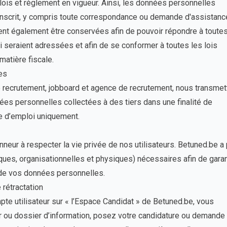
 lois et règlement en vigueur. Ainsi, les données personnelles
sinscrit, y compris toute correspondance ou demande d'assistanc
t également être conservées afin de pouvoir répondre à toute
ui seraient adressées et afin de se conformer à toutes les lois
atière fiscale.
es
e recrutement, jobboard et agence de recrutement, nous transme
es personnelles collectées à des tiers dans une finalité de
e d’emploi uniquement.
neur à respecter la vie privée de nos utilisateurs. Betuned.be a 
ues, organisationnelles et physiques) nécessaires afin de garant
n de vos données personnelles.
 rétractation
te utilisateur sur « l’Espace Candidat » de Betuned.be, vous
er ou dossier d’information, posez votre candidature ou demande