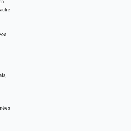
en
 autre
 vos
ais,
nnées