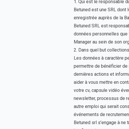
1. Qui est le responsable 
Betuned est une SRL dont l
enregistrée auprès de la B
Betuned SRL est responsable
données personnelles que
Manager au sein de son org
2. Dans quel but collectio
Les données à caractère pe
permettre de bénéficier de 
dernières actions et inform
aider à vous mettre en conta
votre cv, capsule vidéo év
newsletter, processus de re
autre emploi qui serait con
événements de recrutement,
Betuned srl s’engage à ne 