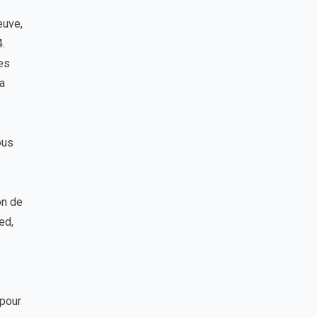
euve,
.
es
a
ous
on de
ed,
 pour