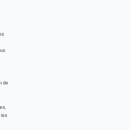
mps
ous
i de
es,
 les