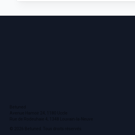
Footer
Betuned
Avenue Hamoir 24, 1180 Uccle
Rue de Rodeuhaie 4, 1348 Louvain-la-Neuve
© 2026 Betuned. Tous droits réservés.