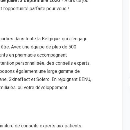
,
de juillet à septembre 2026
? Alors ce job
 l'opportunité parfaite pour vous !
rties dans toute la Belgique, qui s'engage
en-être. Avec une équipe de plus de 500
tants en pharmacie accompagnent
tention personnalisée, des conseils experts,
proposons également une large gamme de
ne, Skineffect et Solero. En rejoignant BENU,
amiliales, où votre développement
rniture de conseils experts aux patients.