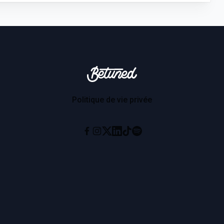
Betuned
Politique de vie privée
Instagram
X
Linkedin
Tiktok
Spotify
Facebook