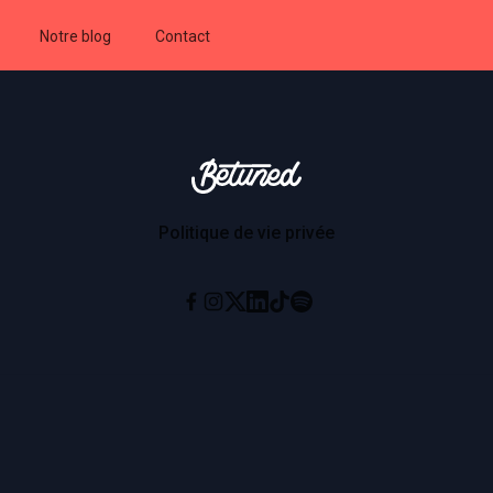
Notre blog
Contact
Betuned
Politique de vie privée
Instagram
X
Linkedin
Tiktok
Spotify
Facebook