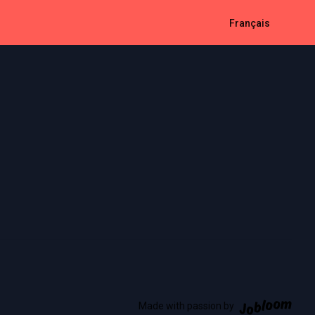
Français
Jobloom
Made with passion by