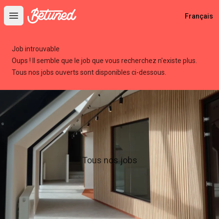
Betuned
Français
Open main menu
Job introuvable
Oups ! Il semble que le job que vous recherchez n'existe plus.
Tous nos jobs ouverts sont disponibles ci-dessous.
Tous nos jobs