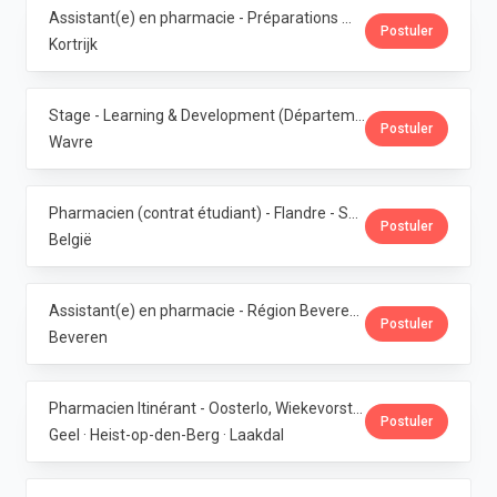
Assistant(e) en pharmacie - Préparations magistrales · Phoenix Pharma Belgium
Postuler
Kortrijk
Stage - Learning & Development (Département RH) · Phoenix Pharma Belgium
Postuler
Wavre
Pharmacien (contrat étudiant) - Flandre - Samedis · Phoenix Pharma Belgium
Postuler
België
Assistant(e) en pharmacie - Région Beveren · Phoenix Pharma Belgium
Postuler
Beveren
Pharmacien Itinérant - Oosterlo, Wiekevorst & Veerle · Phoenix Pharma Belgium
Postuler
Geel · Heist-op-den-Berg · Laakdal