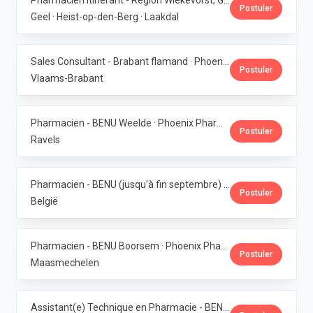
Pharmacien itinérant - Région Wiekevorst, Geel & Veerle-Laakdal · Phoenix Pharma Belgium
Postuler
Geel · Heist-op-den-Berg · Laakdal
Sales Consultant - Brabant flamand · Phoenix Pharma Belgium
Postuler
Vlaams-Brabant
Pharmacien - BENU Weelde · Phoenix Pharma Belgium
Postuler
Ravels
Pharmacien - BENU (jusqu'à fin septembre) - Contrat étudiant · Phoenix Pharma Belgium
Postuler
België
Pharmacien - BENU Boorsem · Phoenix Pharma Belgium
Postuler
Maasmechelen
Assistant(e) Technique en Pharmacie - BENU Blankenberge · Phoenix Pharma Belgium