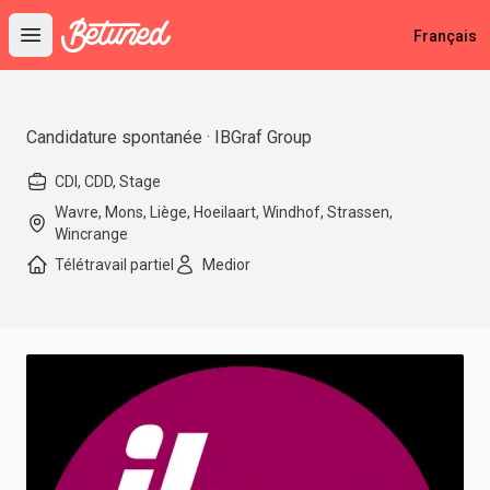
Betuned
Français
Open main menu
Candidature spontanée · IBGraf Group
CDI, CDD, Stage
Wavre, Mons, Liège, Hoeilaart, Windhof, Strassen,
Wincrange
Télétravail partiel
Medior