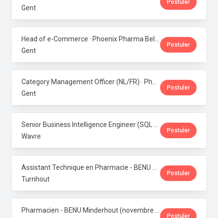
Postuler
Gent
Head of e-Commerce · Phoenix Pharma Belgium
Postuler
Gent
Category Management Officer (NL/FR) · Phoenix Pharma Belgium
Postuler
Gent
Senior Business Intelligence Engineer (SQL Server / Qlik Sense) · Phoenix Pharma Belgium
Postuler
Wavre
Assistant Technique en Pharmacie - BENU Turnhout Graatakker (Temps partiel) · Phoenix Pharma Belgium
Postuler
Turnhout
Pharmacien - BENU Minderhout (novembre à février 2027) - 33h/semaine · Phoenix Pharma Belgium
Postuler