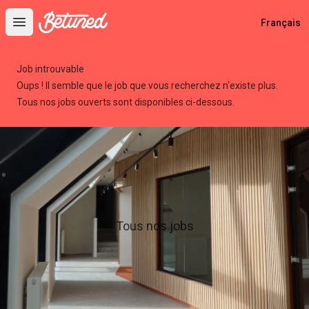
Betuned
Français
Open main menu
Job introuvable
Oups ! Il semble que le job que vous recherchez n'existe plus.
Tous nos jobs ouverts sont disponibles ci-dessous.
Tous nos jobs