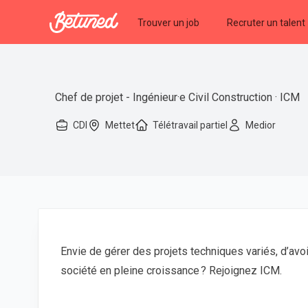
Betuned
Trouver un job
Recruter un talent
Chef de projet - Ingénieur·e Civil Construction · ICM
CDI
Mettet
Télétravail partiel
Medior
Envie de gérer des projets techniques variés, d’avoi
société en pleine croissance ? Rejoignez ICM.