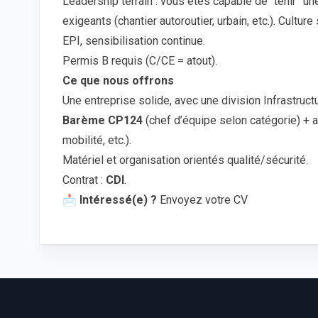
Leadership terrain : vous êtes capable de “tenir” u
exigeants (chantier autoroutier, urbain, etc.). Cultu
EPI, sensibilisation continue.
Permis B requis (C/CE = atout).
Ce que nous offrons
Une entreprise solide, avec une division Infrastructu
Barème CP124
(chef d’équipe selon catégorie) + 
mobilité, etc.).
Matériel et organisation orientés qualité/sécurité.
Contrat :
CDI
.
📩
Intéressé(e) ?
Envoyez votre CV
Footer