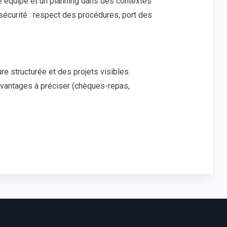
ne équipe et un planning dans des contextes
re sécurité : respect des procédures, port des
re structurée et des projets visibles.
avantages à préciser (chèques-repas,