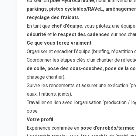
Au sein du
pôle Hydrocarboné
, nous intervenons 
parkings, pistes cyclables/RAVeL, aménagemen
recyclage des fraisats
.
En tant que
chef d’équipe
, vous pilotez une équip
sécurité
et le
respect des cadences
sur nos cha
Ce que vous ferez vraiment
Organiser et encadrer l’équipe (briefing, répartition 
Coordonner les étapes clés d’un chantier de réfect
de colle, pose des sous-couches, pose de la c
phasage chantier).
Suivre les rendements et assurer une exécution “pr
eaux, finitions, joints).
Travailler en lien avec l’organisation “production / l
pose.
Votre profil
Expérience confirmée en
pose d’enrobés/tarmac