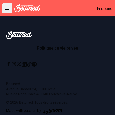
Betuned
Français
Open main menu
Footer
Betuned
Politique de vie privée
Instagram
X
Linkedin
Tiktok
Spotify
Facebook
Betuned
Avenue Hamoir 24, 1180 Uccle
Rue de Rodeuhaie 4, 1348 Louvain-la-Neuve
© 2026 Betuned. Tous droits réservés.
Jobloom
Made with passion by