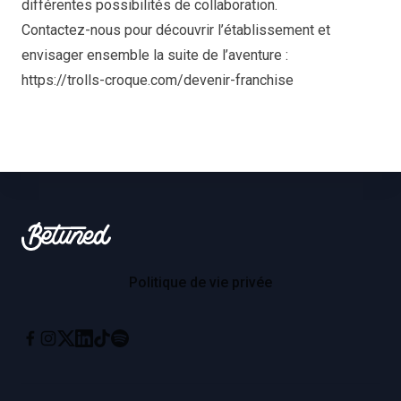
différentes possibilités de collaboration.
Contactez-nous pour découvrir l’établissement et
envisager ensemble la suite de l’aventure :
https://trolls-croque.com/devenir-franchise
Footer
Betuned
Politique de vie privée
Instagram
X
Linkedin
Tiktok
Spotify
Facebook