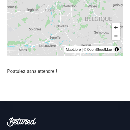
MapLibre
|
© OpenStreetMap
Postulez sans attendre !
Footer
Betuned