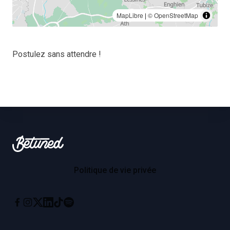
MapLibre
|
© OpenStreetMap
Postulez sans attendre !
Footer
Betuned
Politique de vie privée
Instagram
X
Linkedin
Tiktok
Spotify
Facebook