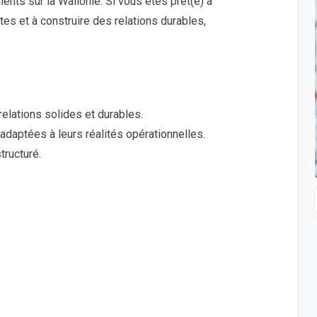
ients sur la Wallonie. Si vous êtes prêt(e) à
tes et à construire des relations durables,
elations solides et durables.
daptées à leurs réalités opérationnelles.
tructuré.