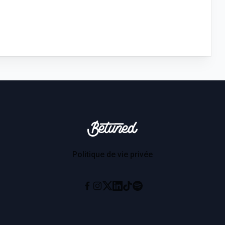
Betuned
Politique de vie privée
Instagram
X
Linkedin
Tiktok
Spotify
Facebook