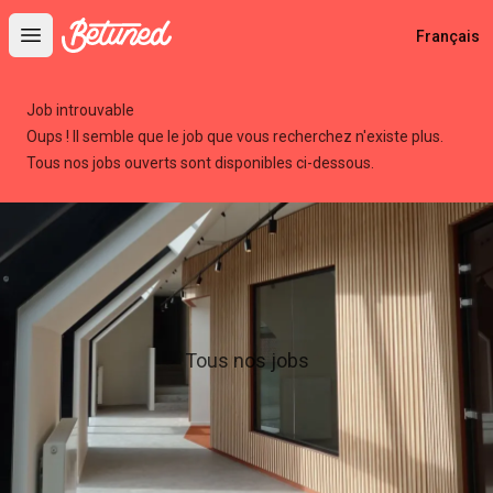
Betuned
Français
Open main menu
Job introuvable
Oups ! Il semble que le job que vous recherchez n'existe plus.
Tous nos jobs ouverts sont disponibles ci-dessous.
Tous nos jobs