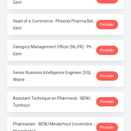
Gent
Head of e-Commerce · Phoenix Pharma Belgium
Postuler
Gent
Category Management Officer (NL/FR) · Phoenix Pharma Belgium
Postuler
Gent
Senior Business Intelligence Engineer (SQL Server / Qlik Sense) · Phoenix Pharma Belgium
Postuler
Wavre
Assistant Technique en Pharmacie - BENU Turnhout Graatakker (Temps partiel) · Phoenix Pharma Belgium
Postuler
Turnhout
Pharmacien - BENU Minderhout (novembre à février 2027) - 33h/semaine · Phoenix Pharma Belgium
Postuler