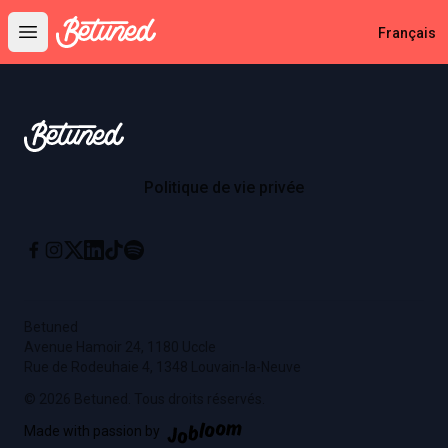
Betuned
Français
Open main menu
Footer
Betuned
Politique de vie privée
Instagram
X
Linkedin
Tiktok
Spotify
Facebook
Betuned
Avenue Hamoir 24, 1180 Uccle
Rue de Rodeuhaie 4, 1348 Louvain-la-Neuve
© 2026 Betuned. Tous droits réservés.
Jobloom
Made with passion by