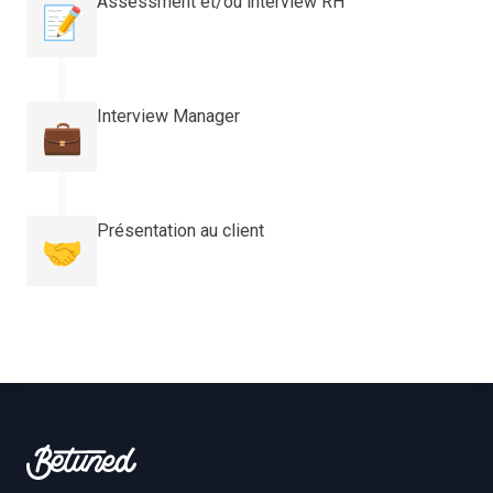
Assessment et/ou interview RH
📝
Interview Manager
💼
Présentation au client
🤝
Footer
Betuned