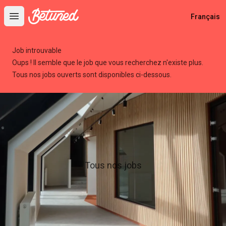
Betuned
Français
Open main menu
Job introuvable
Oups ! Il semble que le job que vous recherchez n'existe plus.
Tous nos jobs ouverts sont disponibles ci-dessous.
Tous nos jobs