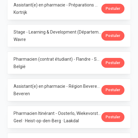
Assistant(e) en pharmacie - Préparations magistrales · Phoenix Pharma Belgium
Postuler
Kortrijk
Stage - Learning & Development (Département RH) · Phoenix Pharma Belgium
Postuler
Wavre
Pharmacien (contrat étudiant) - Flandre - Samedis · Phoenix Pharma Belgium
Postuler
België
Assistant(e) en pharmacie - Région Beveren · Phoenix Pharma Belgium
Postuler
Beveren
Pharmacien Itinérant - Oosterlo, Wiekevorst & Veerle · Phoenix Pharma Belgium
Postuler
Geel · Heist-op-den-Berg · Laakdal