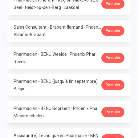
Pharmacien itinérant - Région Wiekevorst, Geel & Veerle-Laakdal · Phoenix Pharma Belgium
Postuler
Geel · Heist-op-den-Berg · Laakdal
Sales Consultant - Brabant flamand · Phoenix Pharma Belgium
Postuler
Vlaams-Brabant
Pharmacien - BENU Weelde · Phoenix Pharma Belgium
Postuler
Ravels
Pharmacien - BENU (jusqu'à fin septembre) - Contrat étudiant · Phoenix Pharma Belgium
Postuler
België
Pharmacien - BENU Boorsem · Phoenix Pharma Belgium
Postuler
Maasmechelen
Assistant(e) Technique en Pharmacie - BENU Blankenberge · Phoenix Pharma Belgium