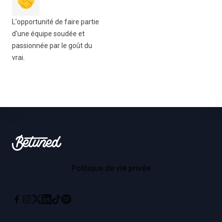
🤝
L'opportunité de faire partie
d'une équipe soudée et
passionnée par le goût du
vrai.
Footer
Betuned
Politique de vie privée
Instagram
X
Linkedin
Tiktok
Spotify
Facebook