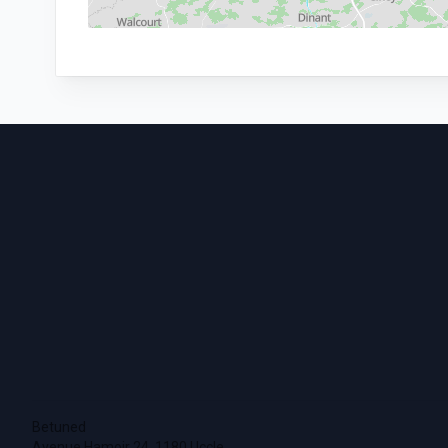
Footer
Betuned
Avenue Hamoir 24, 1180 Uccle