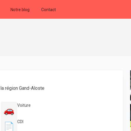
Notre blog
Contact
 la région Gand-Aloste
Voiture
🚗
CDI
📄