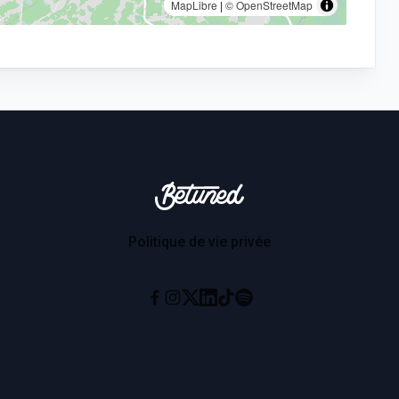
MapLibre
|
© OpenStreetMap
Betuned
Politique de vie privée
Instagram
X
Linkedin
Tiktok
Spotify
Facebook