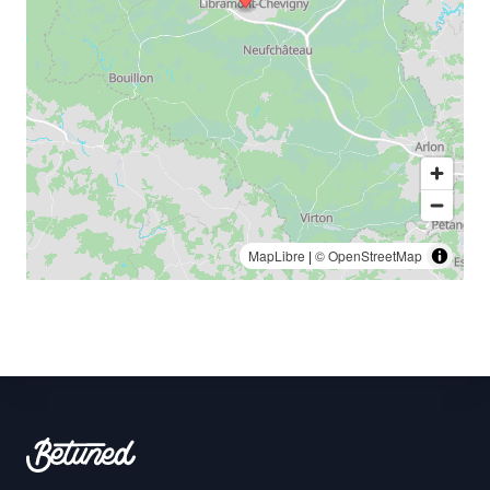
MapLibre
|
© OpenStreetMap
Footer
Betuned