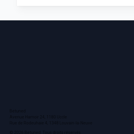
Footer
Betuned
Avenue Hamoir 24, 1180 Uccle
Rue de Rodeuhaie 4, 1348 Louvain-la-Neuve
© 2026 Betuned. Tous droits réservés.