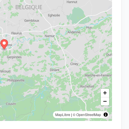
MapLibre
|
© OpenStreetMap