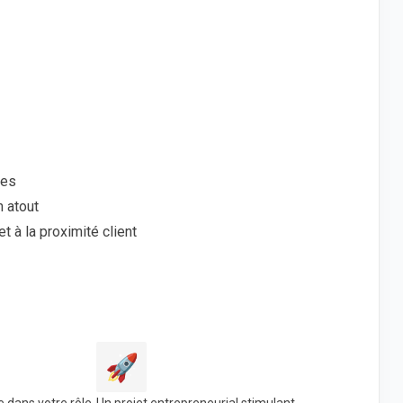
ées
n atout
t à la proximité client
🚀