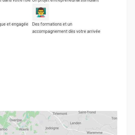
 dans votre rôle
Un projet entrepreneurial stimulant
👨‍🏫
que et engagée
Des formations et un
accompagnement dès votre arrivée