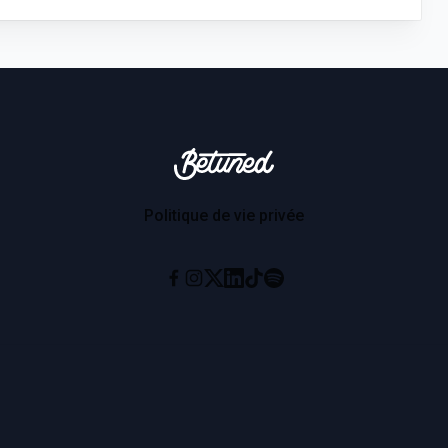
Betuned
Politique de vie privée
Instagram
X
Linkedin
Tiktok
Spotify
Facebook