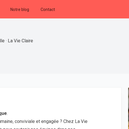
Notre blog
Contact
e · La Vie Claire
ique
.
umaine, conviviale et engagée ? Chez La Vie