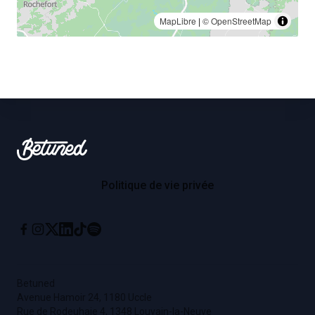
MapLibre
|
© OpenStreetMap
Footer
Betuned
Politique de vie privée
Instagram
X
Linkedin
Tiktok
Spotify
Facebook
Betuned
Avenue Hamoir 24, 1180 Uccle
Rue de Rodeuhaie 4, 1348 Louvain-la-Neuve