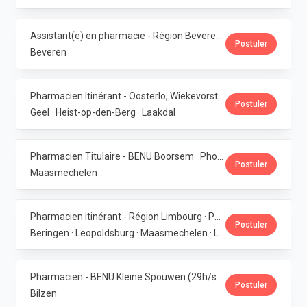
Assistant(e) en pharmacie - Région Beveren · Phoenix Pharma Belgium
Postuler
Beveren
Pharmacien Itinérant - Oosterlo, Wiekevorst & Veerle · Phoenix Pharma Belgium
Postuler
Geel · Heist-op-den-Berg · Laakdal
Pharmacien Titulaire - BENU Boorsem · Phoenix Pharma Belgium
Postuler
Maasmechelen
Pharmacien itinérant - Région Limbourg · Phoenix Pharma Belgium
Postuler
Beringen · Leopoldsburg · Maasmechelen · Lanaken · Bilzen
Pharmacien - BENU Kleine Spouwen (29h/semaine) · Phoenix Pharma Belgium
Postuler
Bilzen