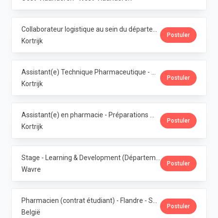
Collaborateur logistique au sein du département de production (PMI) · Phoenix Pharma Belgium
Postuler
Kortrijk
Assistant(e) Technique Pharmaceutique - Administration & Service Clientèle · Phoenix Pharma Belgium
Postuler
Kortrijk
Assistant(e) en pharmacie - Préparations magistrales · Phoenix Pharma Belgium
Postuler
Kortrijk
Stage - Learning & Development (Département RH) · Phoenix Pharma Belgium
Postuler
Wavre
Pharmacien (contrat étudiant) - Flandre - Samedis · Phoenix Pharma Belgium
Postuler
België