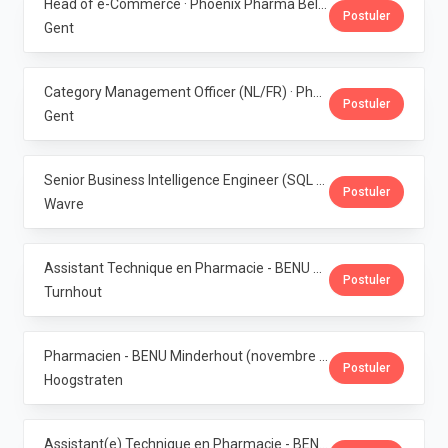
Head of e-Commerce · Phoenix Pharma Belgium
Postuler
Gent
Category Management Officer (NL/FR) · Phoenix Pharma Belgium
Postuler
Gent
Senior Business Intelligence Engineer (SQL Server / Qlik Sense) · Phoenix Pharma Belgium
Postuler
Wavre
Assistant Technique en Pharmacie - BENU Turnhout Graatakker (Temps partiel) · Phoenix Pharma Belgium
Postuler
Turnhout
Pharmacien - BENU Minderhout (novembre à février 2027) - 33h/semaine · Phoenix Pharma Belgium
Postuler
Hoogstraten
Assistant(e) Technique en Pharmacie - BENU Minderhout (27h/semaine) · Phoenix Pharma Belgium