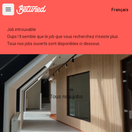
Betuned
Français
Open main menu
Job introuvable
Oups ! Il semble que le job que vous recherchez n'existe plus.
Tous nos jobs ouverts sont disponibles ci-dessous.
Tous nos jobs