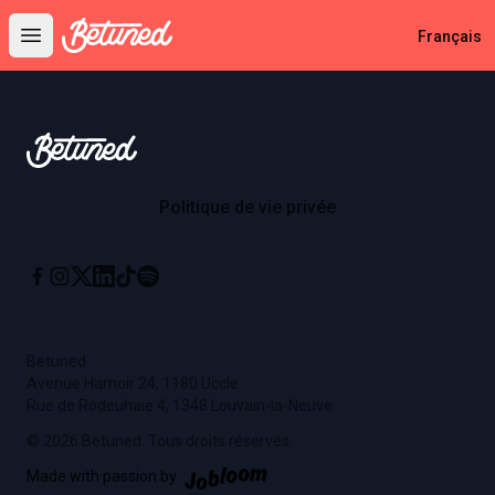
Betuned
Français
Open main menu
Footer
Betuned
Politique de vie privée
Instagram
X
Linkedin
Tiktok
Spotify
Facebook
Betuned
Avenue Hamoir 24, 1180 Uccle
Rue de Rodeuhaie 4, 1348 Louvain-la-Neuve
© 2026 Betuned. Tous droits réservés.
Jobloom
Made with passion by