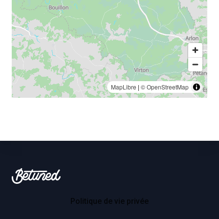
MapLibre
|
© OpenStreetMap
Footer
Betuned
Politique de vie privée