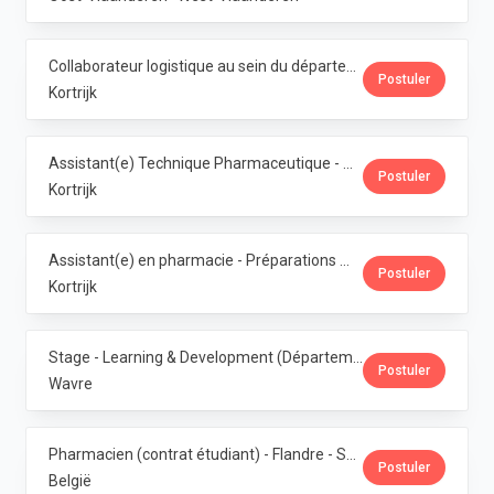
Collaborateur logistique au sein du département de production (PMI) · Phoenix Pharma Belgium
Postuler
Kortrijk
Assistant(e) Technique Pharmaceutique - Administration & Service Clientèle · Phoenix Pharma Belgium
Postuler
Kortrijk
Assistant(e) en pharmacie - Préparations magistrales · Phoenix Pharma Belgium
Postuler
Kortrijk
Stage - Learning & Development (Département RH) · Phoenix Pharma Belgium
Postuler
Wavre
Pharmacien (contrat étudiant) - Flandre - Samedis · Phoenix Pharma Belgium
Postuler
België