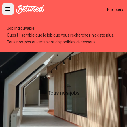
Betuned
Français
Open main menu
Job introuvable
Oups ! Il semble que le job que vous recherchez n'existe plus.
Tous nos jobs ouverts sont disponibles ci-dessous.
Tous nos jobs