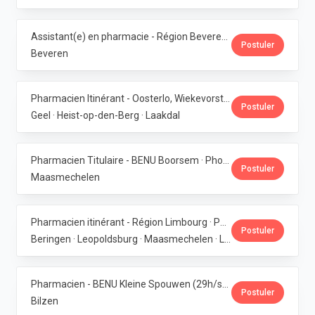
Assistant(e) en pharmacie - Région Beveren · Phoenix Pharma Belgium
Postuler
Beveren
Pharmacien Itinérant - Oosterlo, Wiekevorst & Veerle · Phoenix Pharma Belgium
Postuler
Geel · Heist-op-den-Berg · Laakdal
Pharmacien Titulaire - BENU Boorsem · Phoenix Pharma Belgium
Postuler
Maasmechelen
Pharmacien itinérant - Région Limbourg · Phoenix Pharma Belgium
Postuler
Beringen · Leopoldsburg · Maasmechelen · Lanaken · Bilzen
Pharmacien - BENU Kleine Spouwen (29h/semaine) · Phoenix Pharma Belgium
Postuler
Bilzen