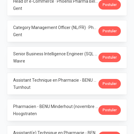
Head of e-Commerce · Phoenix Pharma Belgium
Postuler
Gent
Category Management Officer (NL/FR) · Phoenix Pharma Belgium
Postuler
Gent
Senior Business Intelligence Engineer (SQL Server / Qlik Sense) · Phoenix Pharma Belgium
Postuler
Wavre
Assistant Technique en Pharmacie - BENU Turnhout Graatakker (Temps partiel) · Phoenix Pharma Belgium
Postuler
Turnhout
Pharmacien - BENU Minderhout (novembre à février 2027) - 33h/semaine · Phoenix Pharma Belgium
Postuler
Hoogstraten
Assistant(e) Technique en Pharmacie - BENU Minderhout (27h/semaine) · Phoenix Pharma Belgium