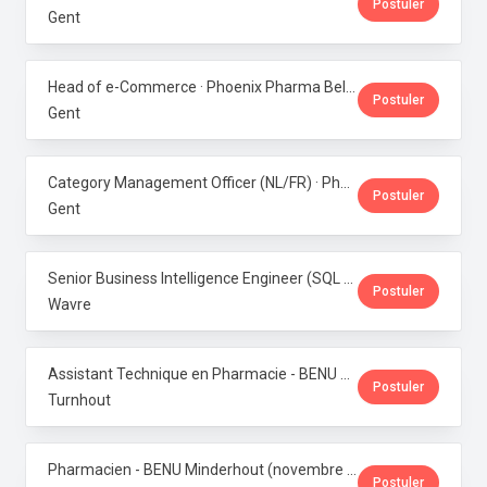
Postuler
Gent
Head of e-Commerce · Phoenix Pharma Belgium
Postuler
Gent
Category Management Officer (NL/FR) · Phoenix Pharma Belgium
Postuler
Gent
Senior Business Intelligence Engineer (SQL Server / Qlik Sense) · Phoenix Pharma Belgium
Postuler
Wavre
Assistant Technique en Pharmacie - BENU Turnhout Graatakker (Temps partiel) · Phoenix Pharma Belgium
Postuler
Turnhout
Pharmacien - BENU Minderhout (novembre à février 2027) - 33h/semaine · Phoenix Pharma Belgium
Postuler