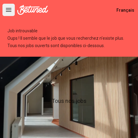
Betuned
Français
Open main menu
Job introuvable
Oups ! Il semble que le job que vous recherchez n'existe plus.
Tous nos jobs ouverts sont disponibles ci-dessous.
Tous nos jobs