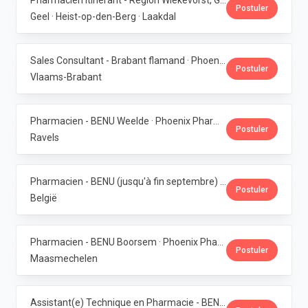
Pharmacien itinérant - Région Wiekevorst, Geel & Veerle-Laakdal · Phoenix Pharma Belgium
Postuler
Geel · Heist-op-den-Berg · Laakdal
Sales Consultant - Brabant flamand · Phoenix Pharma Belgium
Postuler
Vlaams-Brabant
Pharmacien - BENU Weelde · Phoenix Pharma Belgium
Postuler
Ravels
Pharmacien - BENU (jusqu'à fin septembre) - Contrat étudiant · Phoenix Pharma Belgium
Postuler
België
Pharmacien - BENU Boorsem · Phoenix Pharma Belgium
Postuler
Maasmechelen
Assistant(e) Technique en Pharmacie - BENU Blankenberge · Phoenix Pharma Belgium