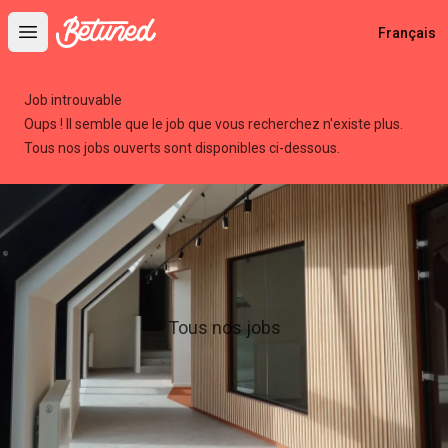
Betuned
Français
Open main menu
Job introuvable
Oups ! Il semble que le job que vous recherchez n'existe plus.
Tous nos jobs ouverts sont disponibles ci-dessous.
Tous nos jobs