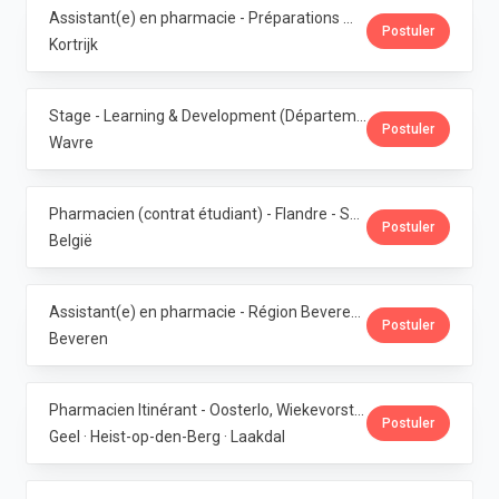
Assistant(e) en pharmacie - Préparations magistrales · Phoenix Pharma Belgium
Postuler
Kortrijk
Stage - Learning & Development (Département RH) · Phoenix Pharma Belgium
Postuler
Wavre
Pharmacien (contrat étudiant) - Flandre - Samedis · Phoenix Pharma Belgium
Postuler
België
Assistant(e) en pharmacie - Région Beveren · Phoenix Pharma Belgium
Postuler
Beveren
Pharmacien Itinérant - Oosterlo, Wiekevorst & Veerle · Phoenix Pharma Belgium
Postuler
Geel · Heist-op-den-Berg · Laakdal