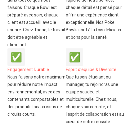
dans tout ce que nous
rapidité de notre service,
faisons. Chaque Bowl est
chaque détail est pensé pour
préparé avec soin, chaque
offrir une expérience client
client est accueilli avec le
exceptionnelle. Nos Poke
sourire. Chez Tadao, le travail
Bowls sont à la fois délicieux
doit être agréable et
et bons pour la santé.
stimulant.
✅
✅
Engagement Durable
Esprit d'équipe & Diversité
Nous faisons notre maximum
Que tu sois étudiant ou
pour réduire notre impact
manager, tu rejoindras une
environnemental, avec des
équipe soudée et
contenants compostables et
multiculturelle. Chez nous,
des produits locaux issus de
chaque voix compte, et
circuits courts.
l’esprit de collaboration est au
cœur de notre réussite.