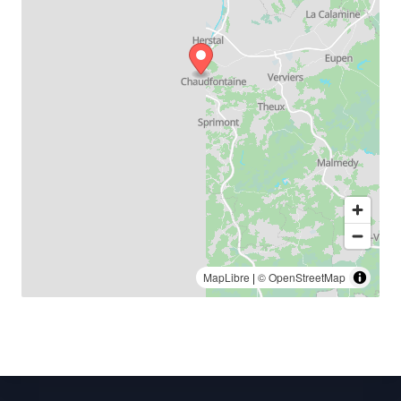
MapLibre
|
© OpenStreetMap
Footer