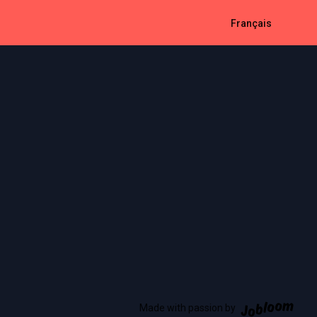
Français
Jobloom
Made with passion by