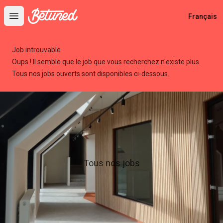
Betuned
Français
Open main menu
Job introuvable
Oups ! Il semble que le job que vous recherchez n'existe plus.
Tous nos jobs ouverts sont disponibles ci-dessous.
Tous nos jobs