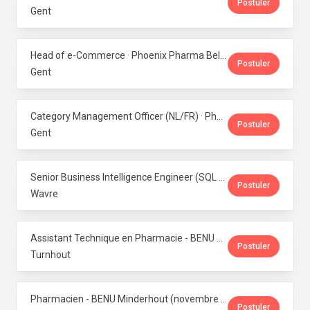
Postuler
Gent
Head of e-Commerce · Phoenix Pharma Belgium
Postuler
Gent
Category Management Officer (NL/FR) · Phoenix Pharma Belgium
Postuler
Gent
Senior Business Intelligence Engineer (SQL Server / Qlik Sense) · Phoenix Pharma Belgium
Postuler
Wavre
Assistant Technique en Pharmacie - BENU Turnhout Graatakker (Temps partiel) · Phoenix Pharma Belgium
Postuler
Turnhout
Pharmacien - BENU Minderhout (novembre à février 2027) - 33h/semaine · Phoenix Pharma Belgium
Postuler