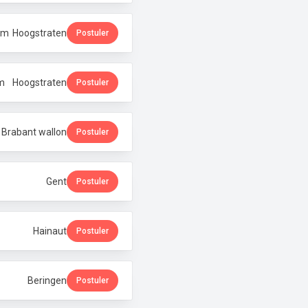
um
Hoogstraten
Postuler
um
Hoogstraten
Postuler
· Brabant wallon
Postuler
Gent
Postuler
Hainaut
Postuler
Beringen
Postuler