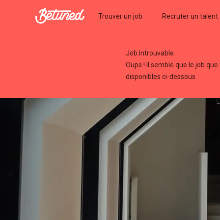
Betuned
Trouver un job
Recruter un talent
Job introuvable
Oups ! Il semble que le job que
disponibles ci-dessous.