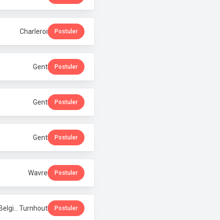
Charleroi
Postuler
Gent
Postuler
Gent
Postuler
Gent
Postuler
Wavre
Postuler
Assistant Technique en Pharmacie - BENU Turnhout Graatakker (Temps partiel) · Phoenix Pharma Belgium
Turnhout
Postuler