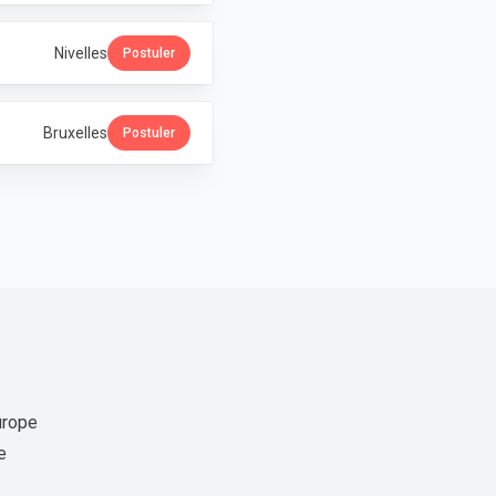
Nivelles
Postuler
Bruxelles
Postuler
urope
e