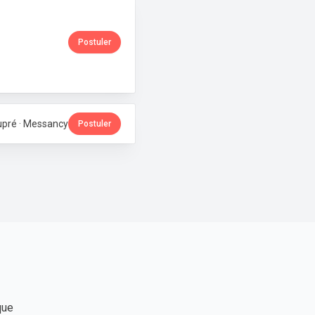
Postuler
eupré · Messancy
Postuler
que