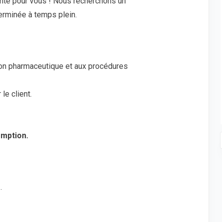
nte pour vous ! Nous recherchons un
erminée à temps plein.
ion pharmaceutique et aux procédures
le client.
emption.
s
.