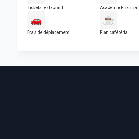
Tickets restaurant
Académie Pharma I
🚗
☕
Frais de déplacement
Plan cafétéria
Footer