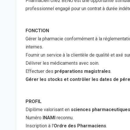
Pharmacien chez BENU est une opportunité stimula
professionnel engagé pour un contrat à durée indét
FONCTION
Gérer la pharmacie conformément à la réglementat
internes.
Fournir un service à la clientèle de qualité et axé sur 
Délivrer les médicaments avec soin.
Effectuer des
préparations magistrales
.
Gérer les stocks et contrôler les dates de pér
PROFIL
Diplôme valorisant en
sciences pharmaceutique
Numéro
INAMI
reconnu.
Inscription à l'
Ordre des Pharmaciens
.