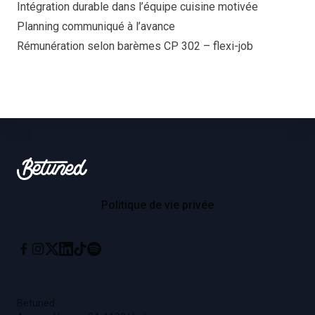
Intégration durable dans l’équipe cuisine motivée
Planning communiqué à l’avance
Rémunération selon barèmes CP 302 – flexi-job
Footer
Betuned
Politique de vie privée
Instagram
X
Linkedin
Tiktok
Spotify
Facebook
Betuned