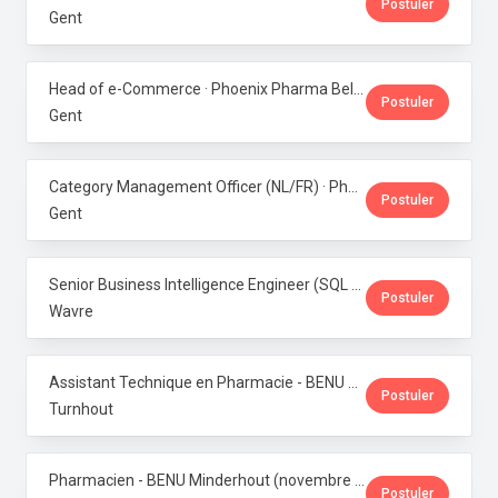
Postuler
Gent
Head of e-Commerce · Phoenix Pharma Belgium
Postuler
Gent
Category Management Officer (NL/FR) · Phoenix Pharma Belgium
Postuler
Gent
Senior Business Intelligence Engineer (SQL Server / Qlik Sense) · Phoenix Pharma Belgium
Postuler
Wavre
Assistant Technique en Pharmacie - BENU Turnhout Graatakker (Temps partiel) · Phoenix Pharma Belgium
Postuler
Turnhout
Pharmacien - BENU Minderhout (novembre à février 2027) - 33h/semaine · Phoenix Pharma Belgium
Postuler