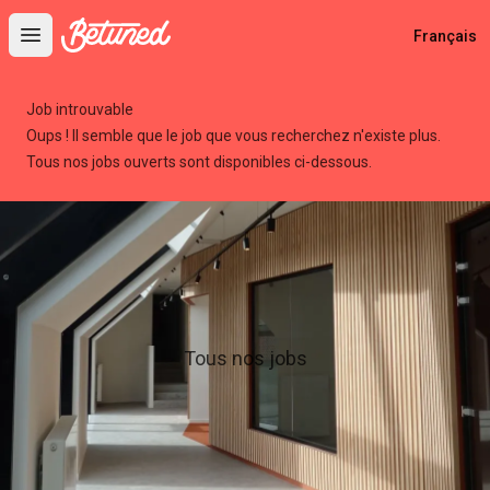
Betuned
Français
Open main menu
Job introuvable
Oups ! Il semble que le job que vous recherchez n'existe plus.
Tous nos jobs ouverts sont disponibles ci-dessous.
Tous nos jobs