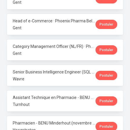
Gent
Head of e-Commerce · Phoenix Pharma Belgium
Postuler
Gent
Category Management Officer (NL/FR) · Phoenix Pharma Belgium
Postuler
Gent
Senior Business Intelligence Engineer (SQL Server / Qlik Sense) · Phoenix Pharma Belgium
Postuler
Wavre
Assistant Technique en Pharmacie - BENU Turnhout Graatakker (Temps partiel) · Phoenix Pharma Belgium
Postuler
Turnhout
Pharmacien - BENU Minderhout (novembre à février 2027) - 33h/semaine · Phoenix Pharma Belgium
Postuler