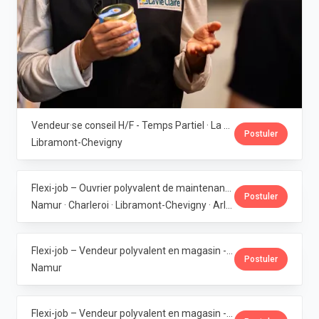
Vendeur·se conseil H/F - Temps Partiel · La Vie Claire
Postuler
Libramont-Chevigny
Flexi-job – Ouvrier polyvalent de maintenance (6 magasins bio en Wallonie) · La Vie Claire
Postuler
Namur · Charleroi · Libramont-Chevigny · Arlon · Gembloux
Flexi-job – Vendeur polyvalent en magasin - Bouge · La Vie Claire
Postuler
Namur
Flexi-job – Vendeur polyvalent en magasin - Gembloux · La Vie Claire