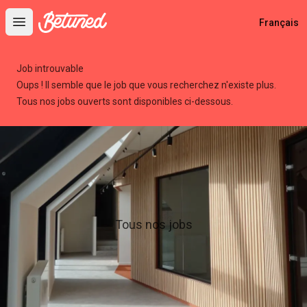
Betuned
Français
Open main menu
Job introuvable
Oups ! Il semble que le job que vous recherchez n'existe plus.
Tous nos jobs ouverts sont disponibles ci-dessous.
Tous nos jobs